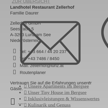
ZUR ÜBERSICHT
Landhotel Restaurant Zellerhof
Familie Daurer
Zellerhof GmbH
Seestraße 5
A-3293 Lunz am See
Niederösterreich
Tel: +43 664 / 44 20 237
Tel: +43 7486 / 8450
Mail: zellerhof@lunz.at
Routenplaner
Vertrauen Sie auf die Erfahrungen unserer
Unsere Apartments im Bergsee
Gäste.
Unser Tiny House im Bergsee
Inklusivleistungen & Wissenswertes
Kulinarik und Genuss