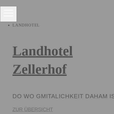
W
e
i
t
LANDHOTEL
e
r
z
u
Landhotel
m
I
n
Zellerhof
h
a
l
t
DO WO GMITALICHKEIT DAHAM I
ZUR ÜBERSICHT