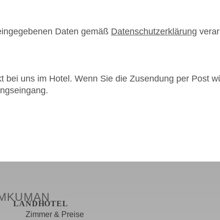
ne eingegebenen Daten gemäß
Datenschutzerklärung
verar
t bei uns im Hotel. Wenn Sie die Zusendung per Post w
ungseingang.
ee
UMKUMAN
LANDHOTEL
Zimmer & Preise