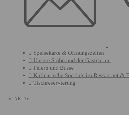
Speisekarte & Öffnungszeiten
Unsere Stubn und der Gastgarten
Feiern und Busse
Kulinarische Specials im Restaurant & 
Tischreservierung
AKTIV
Aktiv