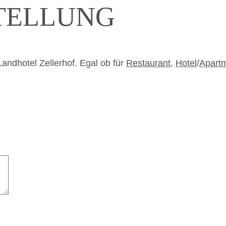
TELLUNG
EIHEIT LEBN UND ENERGIE TANKEN
ndhotel Zellerhof. Egal ob für
Restaurant
,
Hotel
/
Apart