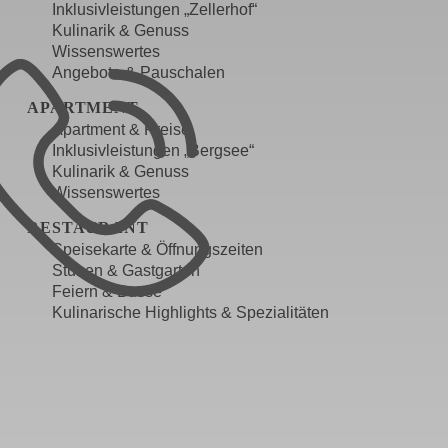
Inklusivleistungen „Zellerhof“
Kulinarik & Genuss
Wissenswertes
Angebote & Pauschalen
APARTMENT
Apartment & Preise
Inklusivleistungen „Bergsee“
Kulinarik & Genuss
Wissenswertes
RESTAURANT
Speisekarte & Öffnungszeiten
Stuben & Gastgarten
Feiern & Busse
Kulinarische Highlights & Spezialitäten