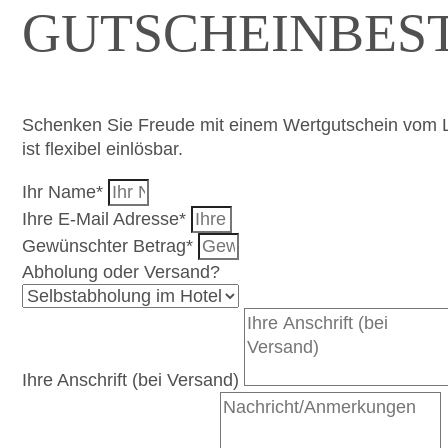
GUTSCHEINBES
DEI AUSZEIT- NATUR GSPIAN,FR
Schenken Sie Freude mit einem Wertgutschein vom La
ist flexibel einlösbar.
ZUR ÜBERSICHT
Ihr Name*
Ihre E-Mail Adresse*
Gewünschter Betrag*
Abholung oder Versand?
Ihre Anschrift (bei Versand)