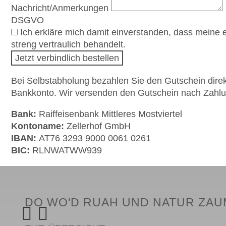
Nachricht/Anmerkungen
DSGVO
Sommer
Ich erkläre mich damit einverstanden, dass mei
Winter
streng vertraulich behandelt.
Jetzt verbindlich bestellen
Bei Selbstabholung bezahlen Sie den Gutschein direk
Bankkonto. Wir versenden den Gutschein nach Zahl
APARTMENT
Bank:
Raiffeisenbank Mittleres Mostviertel
Kontoname:
Zellerhof GmbH
IBAN:
AT76 3293 9000 0061 0261
Apartment Bergs
BIC:
RLNWATWW939
DO WO'D RUAH UND NATUR ZA