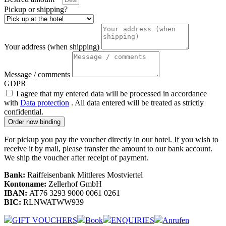
Pickup or shipping?
Your address (when shipping)
Message / comments
GDPR
I agree that my entered data will be processed in accordance
with
Data protection
. All data entered will be treated as strictly
confidential.
Order now binding
For pickup you pay the voucher directly in our hotel. If you wish to
receive it by mail, please transfer the amount to our bank account.
We ship the voucher after receipt of payment.
Bank:
Raiffeisenbank Mittleres Mostviertel
Kontoname:
Zellerhof GmbH
IBAN:
AT76 3293 9000 0061 0261
BIC:
RLNWATWW939
GIFT VOUCHERS
Book
ENQUIRIES
Anrufen