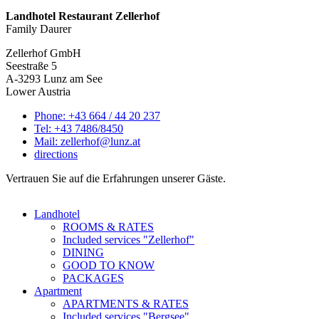
Landhotel Restaurant Zellerhof
Family Daurer
Zellerhof GmbH
Seestraße 5
A-3293 Lunz am See
Lower Austria
Phone: +43 664 / 44 20 237
Tel: +43 7486/8450
Mail: zellerhof@lunz.at
directions
Vertrauen Sie auf die Erfahrungen unserer Gäste.
Landhotel
ROOMS & RATES
Included services "Zellerhof"
DINING
GOOD TO KNOW
PACKAGES
Apartment
APARTMENTS & RATES
Included services "Bergsee"