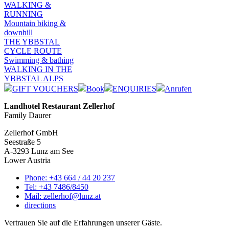
WALKING &
RUNNING
Mountain biking &
downhill
THE YBBSTAL
CYCLE ROUTE
Swimming & bathing
WALKING IN THE
YBBSTAL ALPS
GIFT VOUCHERS
Book
ENQUIRIES
Anrufen
Landhotel Restaurant Zellerhof
Family Daurer
Zellerhof GmbH
Seestraße 5
A-3293 Lunz am See
Lower Austria
Phone: +43 664 / 44 20 237
Tel: +43 7486/8450
Mail: zellerhof@lunz.at
directions
Vertrauen Sie auf die Erfahrungen unserer Gäste.